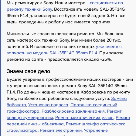
Мы ремонтируем Sony. Наши мастера -
специалисты по
ремонту техники Sony
. Восстановить модель SAL-35F14G
35mm F1.4 для мастеров не будет новой задачей. На все
виды проведенных работ у нас имеется гарантия.
Минимальные сроки выполнения ремонта. Мы большая
сеть мастерских техники Sony. Мы имеем более 20 тыс.
запчастей. И возможно на наших складах
уже имеется
запчасть на модель SAL-35F14G 35mm F1.4
. При заказе
ремонта на сайте - предоставляется скидка -25%.
Знаем свое дело
Будьте уверены в профессионализме наших мастеров - они
с уверенностью выполнят ремонт Sony SAL-35F14G 35mm
F1.4. По данным наших мастеров в Хабаровске по ремонту
Sony, наиболее востребованы следующие услуги:
Замена
байонета
,
Установка подвеса
,
Протяжка соединений
трансфокатора
,
Разблокировка заклинивания
,
Ремонт
кольца зуммирования
,
Ремонт механических узлов
,
Ремонт
передней линзы объектива
,
Ремонт шлейфа оптического
стабилизатора
,
Ремонт электроники
,
Устранение