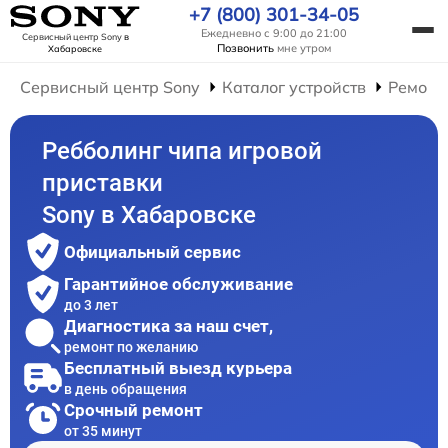
+7 (800) 301-34-05
Ежедневно с 9:00 до 21:00
Сервисный центр Sony
в
Позвонить
мне утром
Хабаровске
Сервисный центр Sony
Каталог устройств
Ремонт
Ребболинг чипа игровой
приставки
Sony в Хабаровске
Официальный сервис
Гарантийное обслуживание
до 3 лет
Диагностика за наш счет,
ремонт по желанию
Бесплатный выезд курьера
в день обращения
Срочный ремонт
от 35 минут