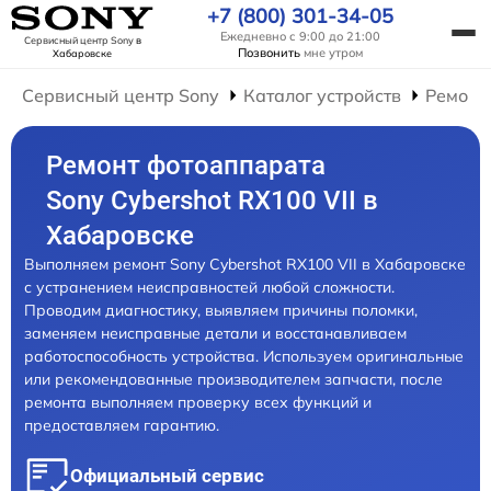
+7 (800) 301-34-05
Ежедневно с 9:00 до 21:00
Сервисный центр Sony
в
Позвонить
мне утром
Хабаровске
Сервисный центр Sony
Каталог устройств
Ремонт
Ремонт фотоаппарата
Sony Cybershot RX100 VII в
Хабаровске
Выполняем ремонт Sony Cybershot RX100 VII в Хабаровске
с устранением неисправностей любой сложности.
Проводим диагностику, выявляем причины поломки,
заменяем неисправные детали и восстанавливаем
работоспособность устройства. Используем оригинальные
или рекомендованные производителем запчасти, после
ремонта выполняем проверку всех функций и
предоставляем гарантию.
Официальный сервис