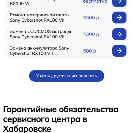
бесплатно
RX100 VII
Ремонт материнской платы
3300 р
Sony Cybershot RX100 VII
Замена CCD/CMOS матрицы
4300 р
Sony Cybershot RX100 VII
Замена аккумулятора Sony
500 р
Cybershot RX100 VII
У меня другая неисправность
Гарантийные обязательства
сервисного центра в
Хабаровске