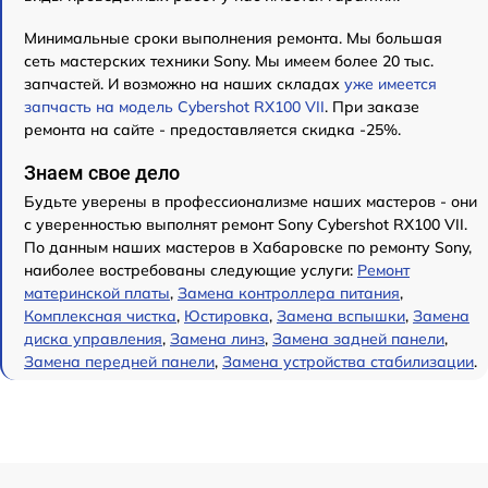
Минимальные сроки выполнения ремонта. Мы большая
сеть мастерских техники Sony. Мы имеем более 20 тыс.
запчастей. И возможно на наших складах
уже имеется
запчасть на модель Cybershot RX100 VII
. При заказе
ремонта на сайте - предоставляется скидка -25%.
Знаем свое дело
Будьте уверены в профессионализме наших мастеров - они
с уверенностью выполнят ремонт Sony Cybershot RX100 VII.
По данным наших мастеров в Хабаровске по ремонту Sony,
наиболее востребованы следующие услуги:
Ремонт
материнской платы
,
Замена контроллера питания
,
Комплексная чистка
,
Юстировка
,
Замена вспышки
,
Замена
диска управления
,
Замена линз
,
Замена задней панели
,
Замена передней панели
,
Замена устройства стабилизации
.